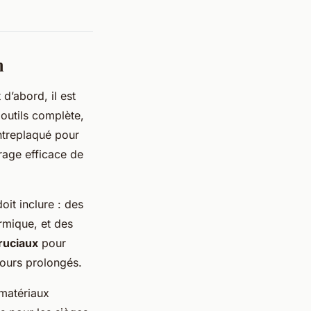
n
d’abord, il est
outils complète,
ntreplaqué pour
rage efficace de
it inclure : des
rmique, et des
ruciaux
pour
jours prolongés.
 matériaux