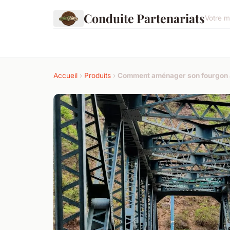
Conduite Partenariats
Votre m
Accueil
›
Produits
›
Comment aménager son fourgon a