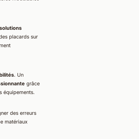
solutions
 des placards sur
mment
bilités
. Un
ssionnante
grâce
es équipements.
gner des erreurs
de matériaux