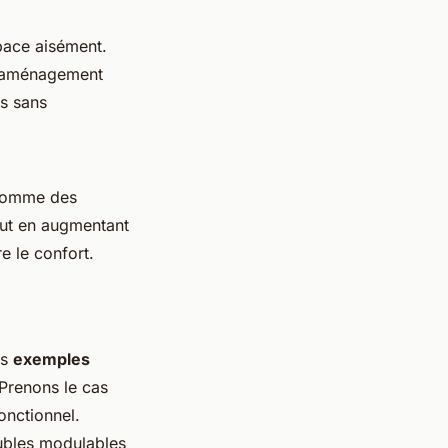
pace aisément.
un aménagement
és sans
omme des
out en augmentant
e le confort.
es
exemples
 Prenons le cas
onctionnel.
eubles modulables