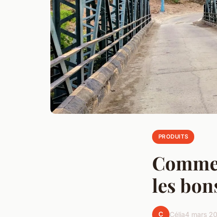
PRODUITS
Commen
les bon
C
Célia
4 mars 2