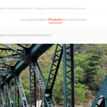
édia indépendant sur l'univers automobile et deux-roues
Accueil
Actu
Moto
Produits
Sécurité
Voiture
vec les bons accessoires auto ?