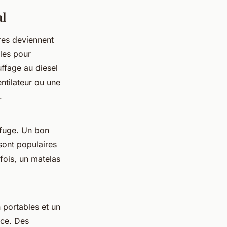
al
res deviennent
les pour
uffage au diesel
ntilateur ou une
.
efuge. Un bon
sont populaires
fois, un matelas
 portables et un
ace. Des