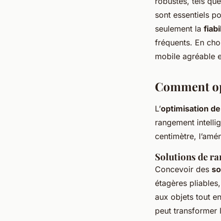
robustes, tels que
sont essentiels p
seulement la
fiabi
fréquents. En cho
mobile agréable e
Comment opt
L’
optimisation de
rangement intelli
centimètre, l’amé
Solutions de r
Concevoir des
so
étagères pliables,
aux objets tout e
peut transformer 