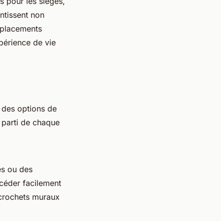
ts pour les sièges,
ntissent non
mplacements
périence de vie
 des options de
 parti de chaque
és ou des
ccéder facilement
s crochets muraux