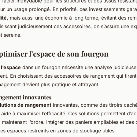
 l’acier inoxydable pour les structures et des tissus résistan
our un usage prolongé. En priorité, ces investissements gara
lité
, mais aussi une économie à long terme, évitant des re
isissant judicieusement ces accessoires, on s’assure une ex
t sereine.
imiser l’espace de son fourgon
 l’espace
dans un fourgon nécessite une analyse judicieuse
gent
. En choisissant des accessoires de rangement qui tirent
nagement devient plus pratique et attrayant.
angement innovantes
lutions de rangement
innovantes, comme des tiroirs cach
 aide à maximiser l’efficacité. Ces solutions permettent d’a
n maintenant l’ordre. Intégrer des paniers empilables et de
les espaces restreints en zones de stockage utiles.