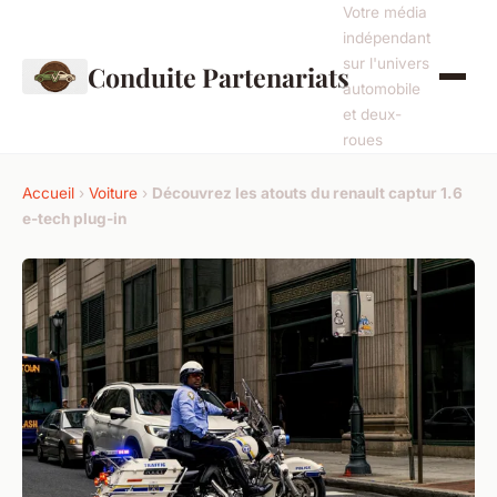
Votre média
indépendant
sur l'univers
Conduite Partenariats
automobile
et deux-
roues
Accueil
›
Voiture
›
Découvrez les atouts du renault captur 1.6
e-tech plug-in