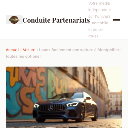
Votre média
indépendant
sur l'univers
Conduite Partenariats
automobile
et deux-
roues
Accueil
›
Voiture
›
Louez facilement une voiture à Montpellier :
toutes les options !