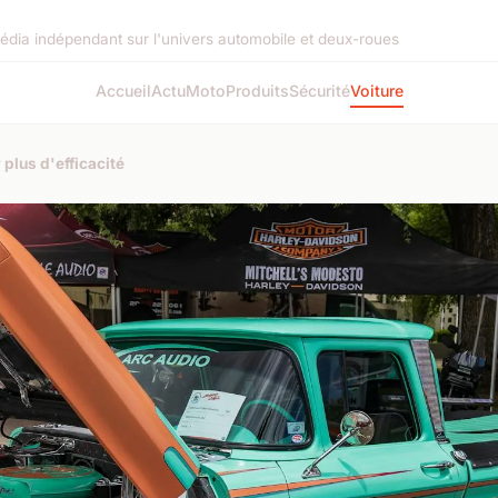
édia indépendant sur l'univers automobile et deux-roues
Accueil
Actu
Moto
Produits
Sécurité
Voiture
 plus d'efficacité