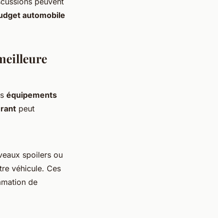
scussions peuvent
udget automobile
meilleure
ns
équipements
rant
peut
veaux spoilers ou
tre véhicule. Ces
mmation de