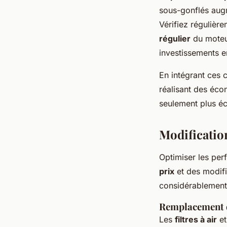
sous-gonflés augme
Vérifiez régulièr
régulier
du moteur
investissements e
En intégrant ces 
réalisant des éco
seulement plus é
Modificatio
Optimiser les per
prix
et des modifi
considérablement l
Remplacement de
Les
filtres à air
et