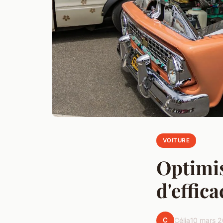
VOITURE
Optimis
d'effica
C
Célia
10 mars 