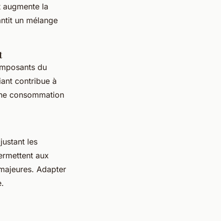
et augmente la
antit un mélange
t
composants du
iant contribue à
 une consommation
ustant les
ermettent aux
 majeures. Adapter
e.