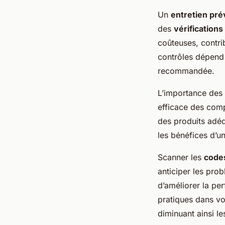
Un
entretien pré
des
vérification
coûteuses, contri
contrôles dépend d
recommandée.
L’importance des
efficace des comp
des produits adéq
les bénéfices d’un
Scanner les
codes
anticiper les pro
d’améliorer la pe
pratiques dans v
diminuant ainsi le