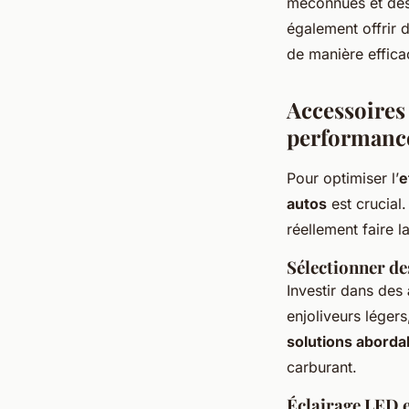
méconnues et des 
également offrir 
de manière effica
Accessoires
performanc
Pour optimiser l’
e
autos
est crucial.
réellement faire l
Sélectionner de
Investir dans des
enjoliveurs légers
solutions aborda
carburant.
Éclairage LED e