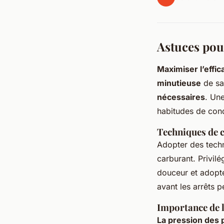
Astuces pour
Maximiser l’effic
minutieuse
de sa
nécessaires
. Un
habitudes de cond
Techniques de 
Adopter des tech
carburant. Privilé
douceur et adopte
avant les arrêts p
Importance de l
La pression des