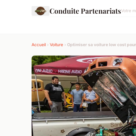
Conduite Partenariats
Votre m
Accueil
›
Voiture
›
Optimiser sa voiture low cost pour