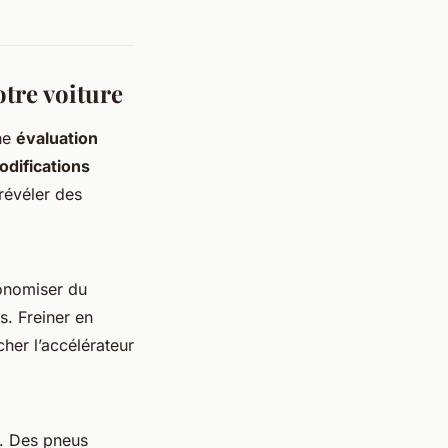
otre voiture
une
évaluation
odifications
révéler des
onomiser du
s. Freiner en
her l’accélérateur
t. Des pneus