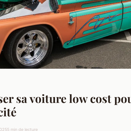
er sa voiture low cost po
cité
2025
5 min de lecture