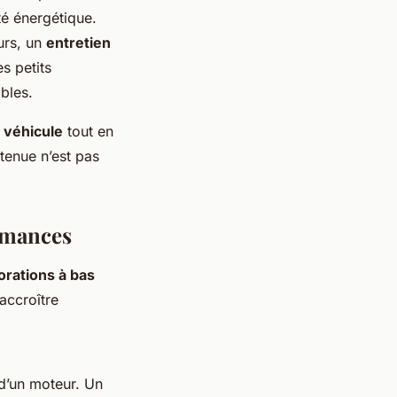
té énergétique.
urs, un
entretien
s petits
bles.
 véhicule
tout en
etenue n’est pas
ormances
orations à bas
accroître
 d’un moteur. Un