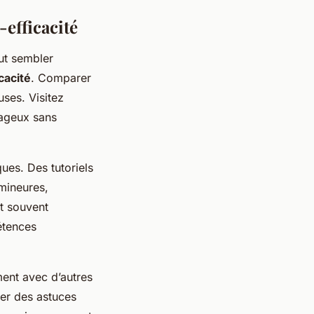
efficacité
t sembler
cacité
. Comparer
uses. Visitez
ntageux sans
ues. Des tutoriels
 mineures,
t souvent
étences
ent avec d’autres
er des astuces