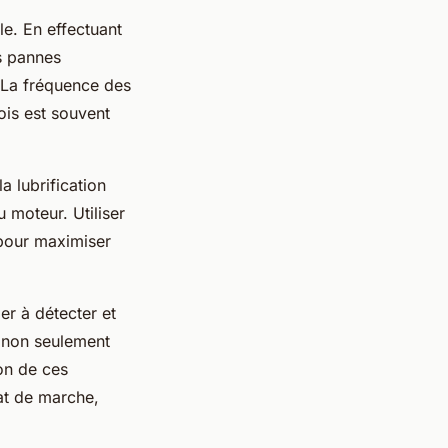
le. En effectuant
es pannes
 La fréquence des
ois est souvent
a lubrification
 moteur. Utiliser
 pour maximiser
r à détecter et
t non seulement
on de ces
at de marche,