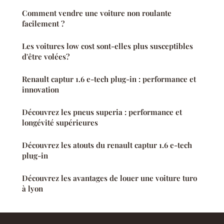
Comment vendre une voiture non roulante
facilement ?
Les voitures low cost sont-elles plus susceptibles
d'être volées?
Renault captur 1.6 e-tech plug-in : performance et
innovation
Découvrez les pneus superia : performance et
longévité supérieures
Découvrez les atouts du renault captur 1.6 e-tech
plug-in
Découvrez les avantages de louer une voiture turo
à lyon