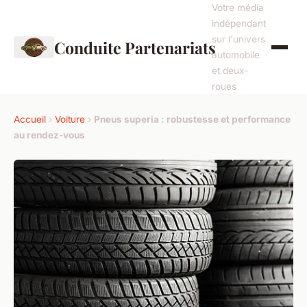
Votre média
indépendant
sur l'univers
Conduite Partenariats
automobile
et deux-
roues
Accueil
›
Voiture
›
Pneus superia : robustesse et performance
au rendez-vous