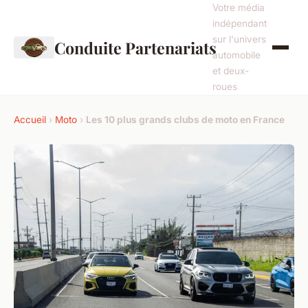
Votre média
indépendant
sur l'univers
Conduite Partenariats
automobile
et deux-
roues
Accueil
›
Moto
›
Les 10 plus grands clubs de moto en France